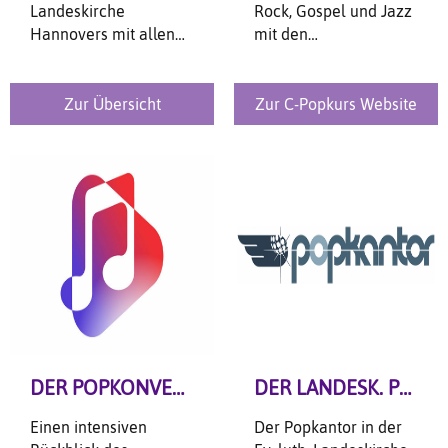
Landeskirche
Rock, Gospel und Jazz
Hannovers mit allen
mit den
Playern, Links und
Schwerpunkten Band
Partnern in der
oder Chor macht Dich
Übersicht!
fit als nebenberufliche
Zur Übersicht
Zur C-Popkurs Website
Kirchenmusiker*in.
DER POPKONVENT
DER LANDESK. POPKANTOR
Einen intensiven
Der Popkantor in der