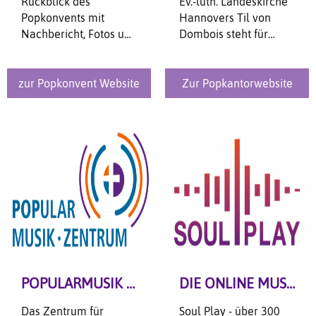
Rückblick des
Ev.-luth. Landeskirche
Popkonvents mit
Hannovers Til von
Nachbericht, Fotos und
Dombois steht für
Videos gibt es auf der
Bandarbeit,
offiziellen
Songwriting,
Popkonvent-Website!
Produktion und neue,
zur Popkonvent Website
Zur Popkantorwebsite
spannende Konzepte.
POPULARMUSIK • ZENTRUM HANNOVER
DIE ONLINE MUSIKSCHULE
Das Zentrum für
Soul Play - über 300