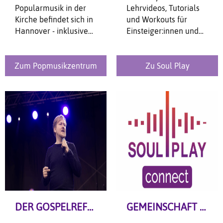
Popularmusik in der
Lehrvideos, Tutorials
Kirche befindet sich in
und Workouts für
Hannover - inklusive
Einsteiger:innen und
Workshopangeboten,
Fortgeschrittene - und
offenen Singen und
das ganz kostenlos!
Infos zu Ausbildungen.
Zum Popmusikzentrum
Zu Soul Play
DER GOSPELREFERENT
GEMEINSCHAFT DURCH MUSIK